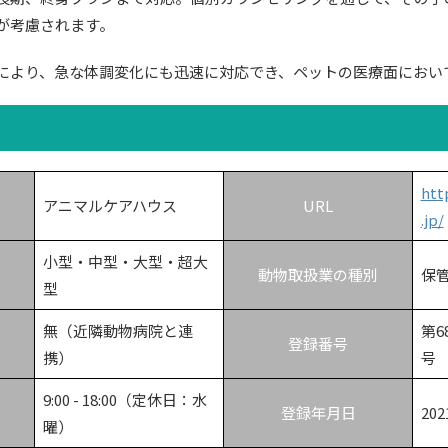
が考慮されます。
により、急な体調変化にも迅速に対応でき、ペットの医療面におい
htt
アニマルケアハウス
URL
.jp/
小型・中型・大型・超大
動物取扱業の種別
保
型
無（近隣動物病院と連
第6
登録番号
携）
号
9:00 - 18:00（定休日：水
登録年月日
20
曜）