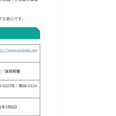
ても安心です。
ps://www.animalcare
管／譲受飼養
8-0323号／第68-0324
21年3月8日