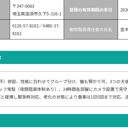
〒347-0063
登録の有効期間の末日
20
埼玉県加須市久下5-316-1
0120-57-8102／0480-37-
動物取扱責任者の氏名
並木
8102
容
0坪）併設、性格に合わせてグループ分け、猫も預かり可、3つの犬舎
ッフ常駐（夜間宿直体制あり）、24時間各部屋にカメラ設置で見
と提携し緊急時対応、老化の状態により食事は1日5回まで対応、